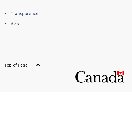
About
Brand
Transparence
this
Avis
site
Top of Page