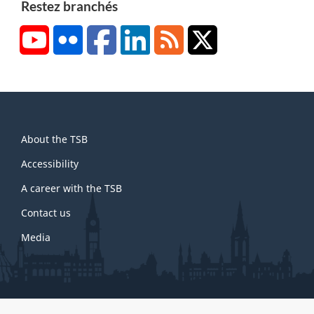
Restez branchés
YouTube
Flickr
Facebook
LinkedIn
RSS
X/Twitter
About
About the TSB
this
site
Accessibility
A career with the TSB
Contact us
Media