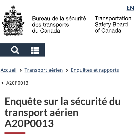
Sélection
EN
Skip
Skip
Passer
to
to
à
de
main
"About
la
la
content
government"
version
langue
HTML
simplifiée
Search
Search
and
and
Vous
menus
menus
Accueil
Transport aérien
Enquêtes et rapports
êtes
ici
A20P0013
Enquête sur la sécurité du
transport aérien
A20P0013