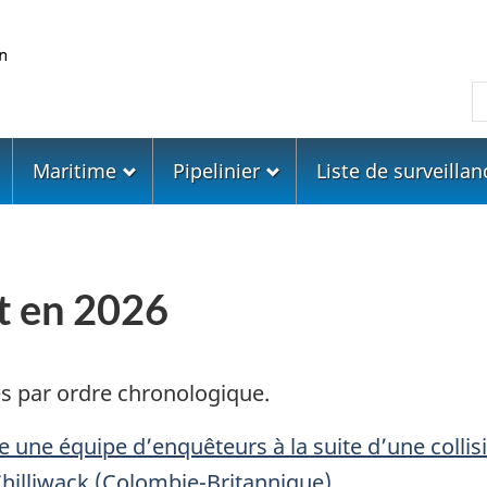
Skip
Skip
Passer
to
to
à
main
"About
la
R
content
government"
version
HTML
simplifiée
Maritime
Pipelinier
Liste de surveillan
t en 2026
és par ordre chronologique.
 une équipe d’enquêteurs à la suite d’une collis
Chilliwack (Colombie-Britannique)