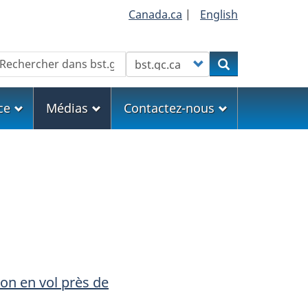
Canada.ca
|
English
echercher
Customize your search
Rechercher
ce
Médias
Contactez-nous
ion en vol près de