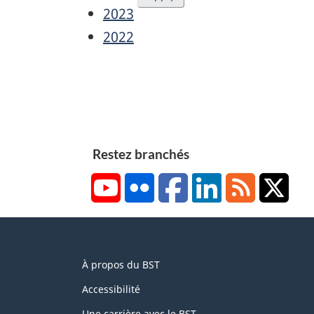
2023
2022
Restez branchés
YouTube
Flickr
Facebook
LinkedIn
RSS
X/Tw
About
À propos du BST
this
site
Accessibilité
Une carrière avec le BST