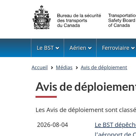
Sélection
de
la
langue
Menu
Le BST
Aérien
Ferroviaire
Vous
Accueil
Médias
Avis de déploiement
êtes
ici
Avis de déploiemen
Les Avis de déploiement sont class
2026-08-04
Le BST dépêche
l’aéroport de 