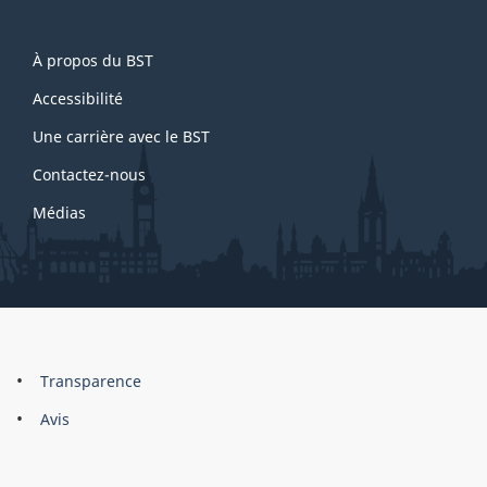
About
À propos du BST
this
site
Accessibilité
Une carrière avec le BST
Contactez-nous
Médias
About
Brand
Transparence
this
Avis
site