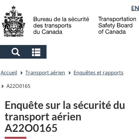
Sélection
EN
Skip
Skip
Passer
to
to
à
de
main
"About
la
la
content
government"
version
langue
HTML
simplifiée
Search
Search
and
and
Vous
menus
menus
Accueil
Transport aérien
Enquêtes et rapports
êtes
ici
A22O0165
Enquête sur la sécurité du
transport aérien
A22O0165