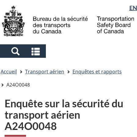
Sélection
EN
Skip
Skip
Passer
to
to
à
de
main
"About
la
la
content
government"
version
langue
HTML
simplifiée
Search
Search
and
and
Vous
menus
menus
Accueil
Transport aérien
Enquêtes et rapports
êtes
ici
A24O0048
Enquête sur la sécurité du
transport aérien
A24O0048