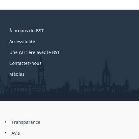
About
À propos du BST
this
site
Accessibilité
Une carrière avec le BST
Contactez-nous
Médias
About
Brand
Transparence
this
Avis
site