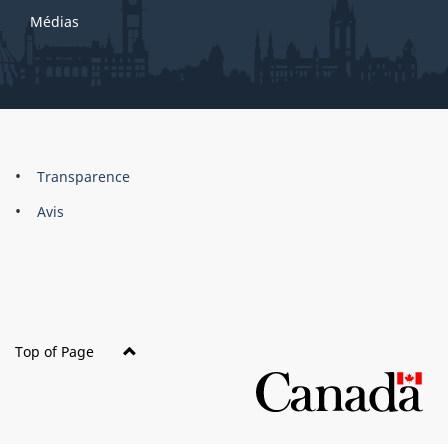
Médias
About
Brand
Transparence
this
Avis
site
Top of Page