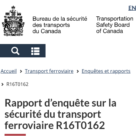
Sélection
EN
Skip
Skip
Passer
to
to
à
de
main
"About
la
la
content
government"
version
langue
HTML
simplifiée
Search
Search
and
and
Vous
menus
menus
Accueil
Transport ferroviaire
Enquêtes et rapports
êtes
ici
R16T0162
Rapport d’enquête sur la
sécurité du transport
ferroviaire R16T0162