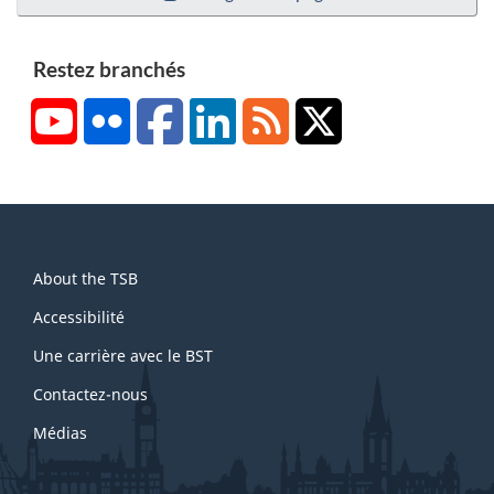
Restez branchés
YouTube
Flickr
Facebook
LinkedIn
RSS
X/Twitter
About
About the TSB
this
site
Accessibilité
Une carrière avec le BST
Contactez-nous
Médias