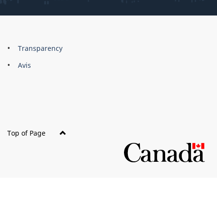
About
Brand
Transparency
this
Avis
site
Top of Page