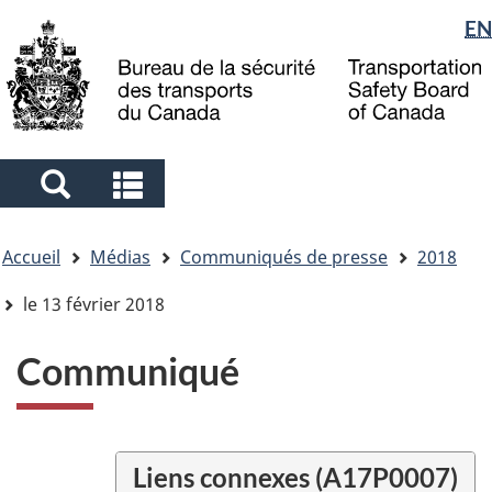
Sélection
EN
Skip
Skip
Passer
to
to
à
de
main
"About
la
la
content
government"
version
langue
HTML
simplifiée
Search
Search
and
and
Vous
menus
menus
Accueil
Médias
Communiqués de presse
2018
êtes
ici
le 13 février 2018
Communiqué
Liens connexes (A17P0007)