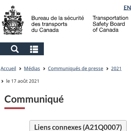
Sélection
EN
Skip
Skip
Passer
to
to
à
de
main
"About
la
la
content
government"
version
langue
HTML
simplifiée
Search
Search
and
and
Vous
menus
menus
Accueil
Médias
Communiqués de presse
2021
êtes
ici
le 17 août 2021
Communiqué
Liens connexes (A21Q0007)