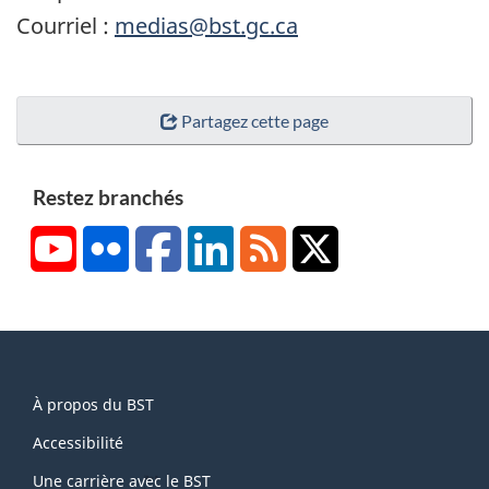
Courriel :
medias@bst.gc.ca
Partagez cette page
Restez branchés
YouTube
Flickr
Facebook
LinkedIn
RSS
X/Twitter
About
À propos du BST
this
site
Accessibilité
Une carrière avec le BST