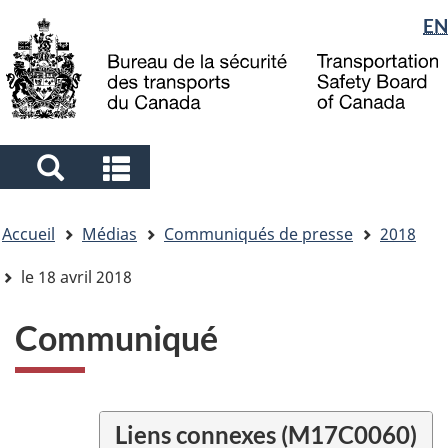
Sélection
EN
Skip
Skip
Passer
to
to
à
de
main
"About
la
la
content
government"
version
langue
HTML
simplifiée
Search
Search
and
and
Vous
menus
menus
Accueil
Médias
Communiqués de presse
2018
êtes
ici
le 18 avril 2018
Communiqué
Liens connexes (M17C0060)