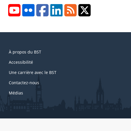
YouTube
Flickr
Facebook
LinkedIn
RSS
X/Twitter
About
À propos du BST
this
site
Accessibilité
Une carrière avec le BST
Contactez-nous
Médias