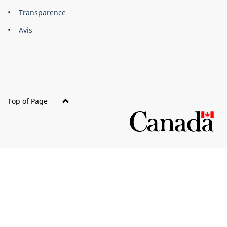
About
Brand
Transparence
this
Avis
site
Top of Page