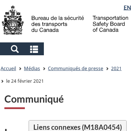
Sélection
EN
Skip
Skip
Passer
to
to
à
de
main
"About
la
la
content
government"
version
langue
HTML
simplifiée
Search
Search
and
and
Vous
menus
menus
Accueil
Médias
Communiqués de presse
2021
êtes
ici
le 24 février 2021
Communiqué
Liens connexes (M18A0454)