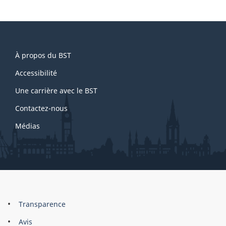
About
À propos du BST
this
site
Accessibilité
Une carrière avec le BST
Contactez-nous
Médias
About
Brand
Transparence
this
Avis