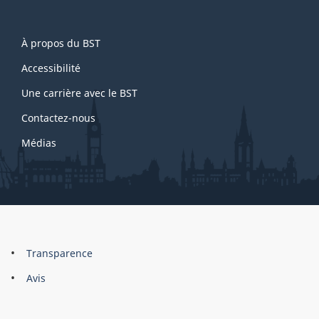
About
À propos du BST
this
site
Accessibilité
Une carrière avec le BST
Contactez-nous
Médias
About
Brand
Transparence
this
Avis
site