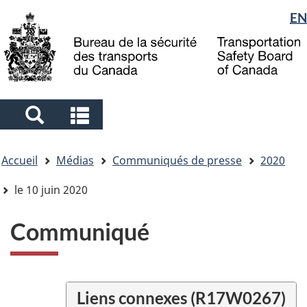
Sélection
EN
Skip
Skip
Passer
to
to
à
de
main
"About
la
la
content
government"
version
langue
HTML
simplifiée
Search
Search
and
and
Vous
menus
menus
Accueil
Médias
Communiqués de presse
2020
êtes
ici
le 10 juin 2020
Communiqué
Liens connexes (R17W0267)