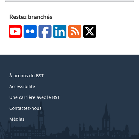
Restez branchés
YouTube
Flickr
Facebook
LinkedIn
RSS
X/Twitter
About
À propos du BST
this
site
Accessibilité
Une carrière avec le BST
Contactez-nous
Médias