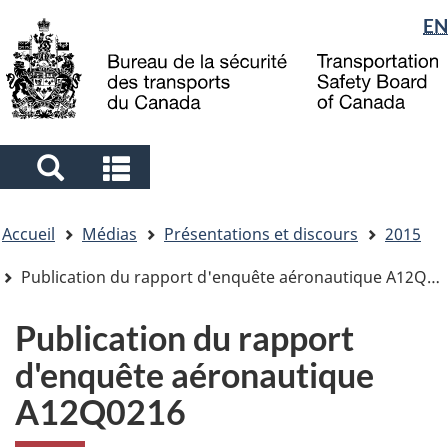
Sélection
EN
Skip
Skip
Passer
to
to
à
de
main
"About
la
la
content
government"
version
langue
HTML
simplifiée
Search
Search
and
and
Vous
menus
menus
Accueil
Médias
Présentations et discours
2015
êtes
ici
Publication du rapport d'enquête aéronautique A12Q0216
Publication du rapport
d'enquête aéronautique
A12Q0216