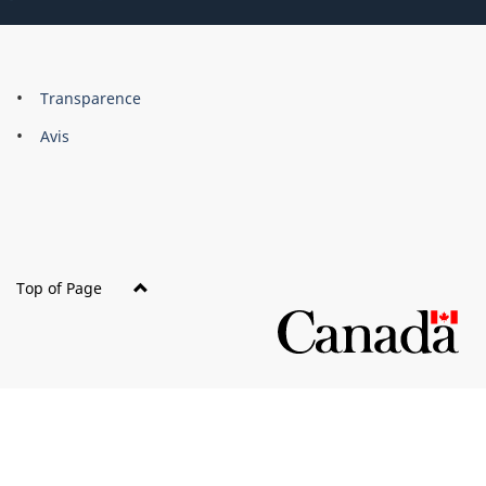
About
Brand
Transparence
this
Avis
site
Top of Page