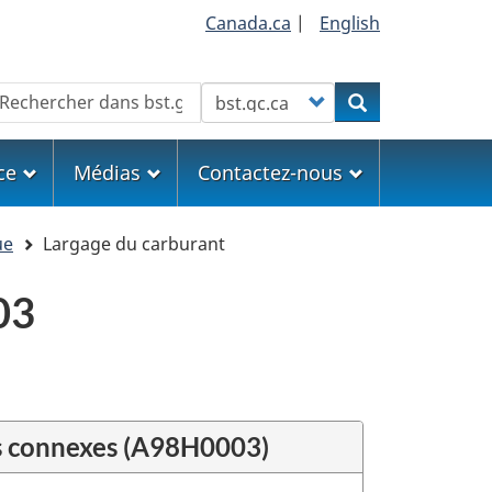
Canada.ca
|
English
echercher
Customize your search
Rechercher
ce
Médias
Contactez-nous
ue
Largage du carburant
03
s connexes (A98H0003)