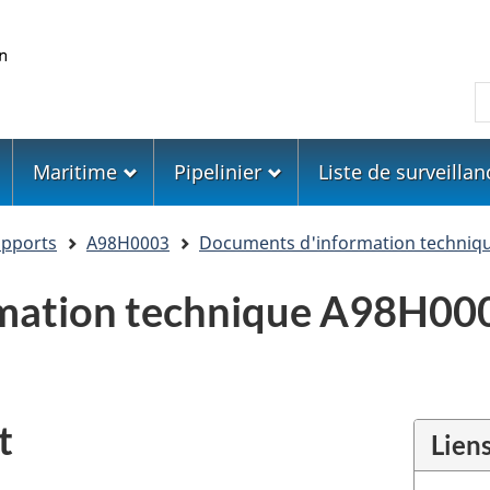
Skip
Skip
Passer
to
to
à
main
"About
la
R
content
government"
version
HTML
simplifiée
Maritime
Pipelinier
Liste de surveillan
apports
A98H0003
Documents d'information techniq
mation technique A98H00
t
Lien