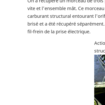
On a récupéré un morceau de trois pi
vite et l'ensemble mât. Ce morceau d
carburant structural entourant l'orif
brisé et a été récupéré séparément. 
fil-frein de la prise électrique.
Actio
struc
Ima