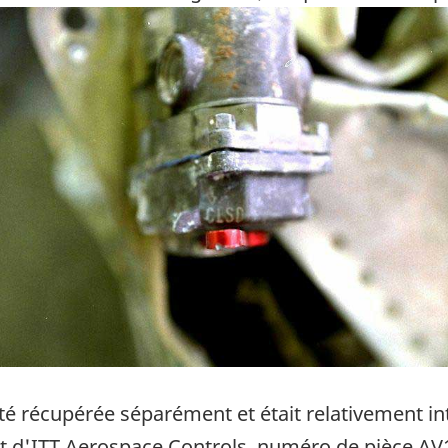
ge
été récupérée séparément et était relativement int
ent d'ITT Aerospace Controls, numéro de pièce 