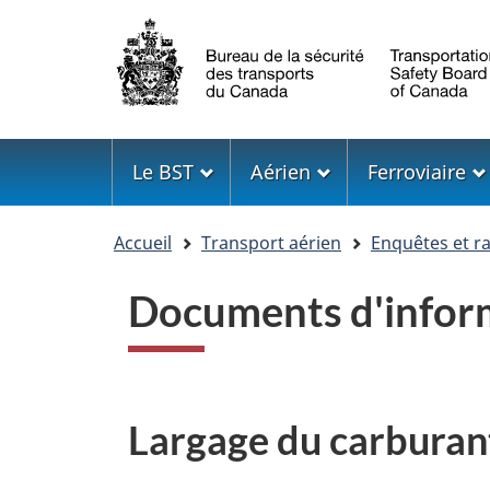
Sélection
de
la
langue
Menu
Le BST
Aérien
Ferroviaire
Vous
Accueil
Transport aérien
Enquêtes et r
êtes
ici
Documents d'infor
Largage du carburan