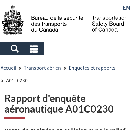
Sélection
EN
Skip
Skip
Passer
to
to
à
de
main
"About
la
la
content
government"
version
langue
HTML
simplifiée
Search
Search
and
and
Vous
menus
menus
Accueil
Transport aérien
Enquêtes et rapports
êtes
ici
A01C0230
Rapport d'enquête
aéronautique A01C0230