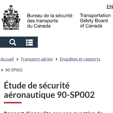
Sélection
EN
Skip
Skip
Passer
to
to
à
de
main
"About
la
la
content
government"
version
langue
HTML
simplifiée
Search
Search
and
and
Vous
menus
menus
Accueil
Transport aérien
Enquêtes et rapports
êtes
ici
90-SP002
Étude de sécurité
aéronautique 90-SP002