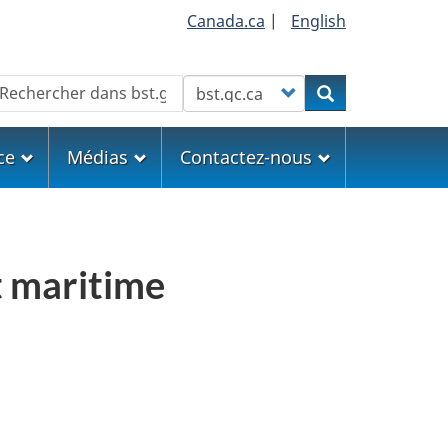
Canada.ca
|
English
echercher
Customize your search
Rechercher
ce
Médias
Contactez-nous
t maritime