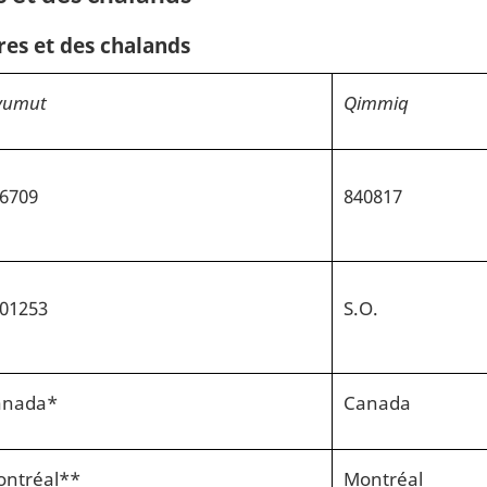
res et des chalands
vumut
Qimmiq
6709
840817
01253
S.O.
anada*
Canada
ntréal**
Montréal