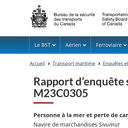
Sélection
de
la
langue
Menu
Le BST
Aérien
Ferroviaire
Vous
Accueil
Transport maritime
Enquêtes e
êtes
ici
Rapport d’enquête s
M23C0305
Personne à la mer et perte de ca
Navire de marchandises
Sivumut