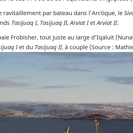
e ravitaillement par bateau dans l’Arctique, le
Si
ands
Tasijuaq I
,
Tasijuaq II
,
Arviat I
et
Arviat II
.
aie Frobisher, tout juste au large d’Iqaluit (Nun
ijuaq I
et du
Tasijuaq II
, à couple (Source : Math