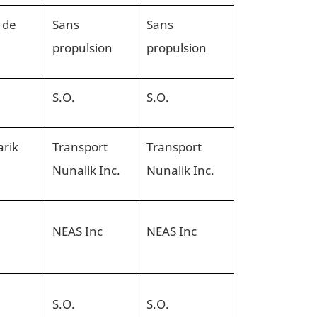
 de
Sans
Sans
propulsion
propulsion
S.O.
S.O.
arik
Transport
Transport
Nunalik Inc.
Nunalik Inc.
NEAS Inc
NEAS Inc
S.O.
S.O.