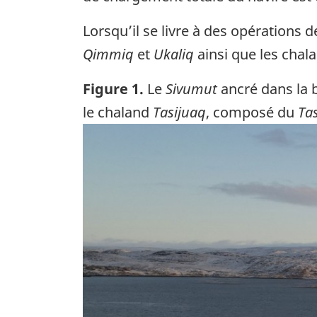
Lorsqu’il se livre à des opérations d
Qimmiq
et
Ukaliq
ainsi que les chal
Figure 1.
Le
Sivumut
ancré dans la b
le chaland
Tasijuaq
, composé du
Tas
Image