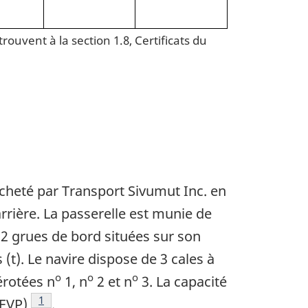
trouvent à la section 1.8, Certificats du
acheté par Transport Sivumut Inc. en
arrière. La passerelle est munie de
2 grues de bord situées sur son
). Le navire dispose de 3 cales à
o
o
o
érotées n
1, n
2 et n
3. La capacité
1
(EVP)
.