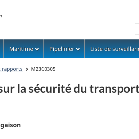
Skip
Skip
Passer
to
to
à
main
"About
la
R
content
government"
version
HTML
simplifiée
Maritime
Pipelinier
Liste de surveillan
t rapports
M23C0305
ur la sécurité du transpor
rgaison