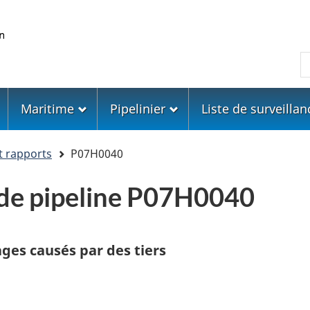
Skip
Skip
Passer
to
to
à
main
"About
la
R
content
government"
version
HTML
simplifiée
Maritime
Pipelinier
Liste de surveillan
t rapports
P07H0040
 de pipeline P07H0040
ges causés par des tiers