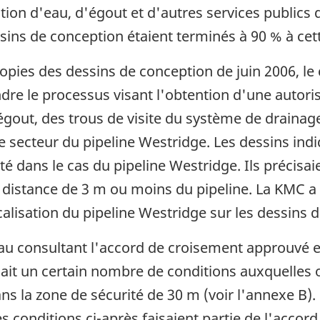
tion d'eau, d'égout et d'autres services publics 
sins de conception étaient terminés à 90 % à cet
opies des dessins de conception de juin 2006, l
re le processus visant l'obtention d'une autori
'égout, des trous de visite du système de drain
 le secteur du pipeline Westridge. Les dessins in
été dans le cas du pipeline Westridge. Ils précisa
 distance de 3 m ou moins du pipeline. La KMC a 
ocalisation du pipeline Westridge sur les dessins 
u consultant l'accord de croisement approuvé et
ait un certain nombre de conditions auxquelles 
s la zone de sécurité de 30 m (voir l'annexe B). 
e bas de page
es conditions ci-après faisaient partie de l'accord 