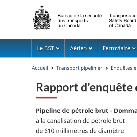
Sélection
de
la
langue
Menu
Le BST
Aérien
Ferroviaire
Vous
Accueil
Transport pipelinier
Enquêtes e
êtes
ici
Rapport d'enquête
Pipeline de pétrole brut - Domma
à la canalisation de pétrole brut
de 610 millimètres de diamètre