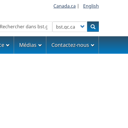
Canada.ca
|
English
echercher
Customize your search
Rechercher
ce
Médias
Contactez-nous