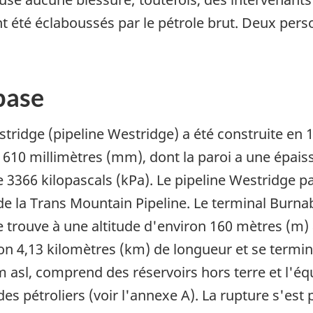
ont été éclaboussés par le pétrole brut. Deux per
base
tridge (pipeline Westridge) a été construite en 1
 610 millimètres (mm), dont la paroi a une épai
 3366 kilopascals (kPa). Le pipeline Westridge p
 de la Trans Mountain Pipeline. Le terminal Bur
e trouve à une altitude d'environ 160 mètres (m)
n 4,13 kilomètres (km) de longueur et se termin
m asl, comprend des réservoirs hors terre et l'
s pétroliers (voir l'annexe A). La rupture s'est 