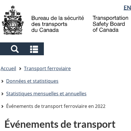
Sélection
EN
Skip
Skip
Passer
to
to
à
de
main
"About
la
la
content
government"
version
langue
HTML
simplifiée
Search
Search
and
and
Vous
menus
menus
Accueil
Transport ferroviaire
êtes
ici
Données et statistiques
Statistiques mensuelles et annuelles
Événements de transport ferroviaire en 2022
Événements de transport