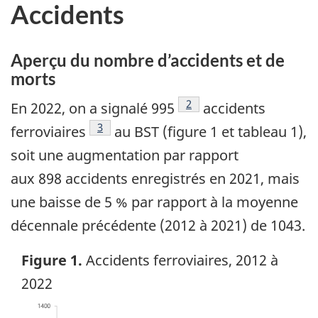
Accidents
Aperçu du nombre d’accidents et de
morts
Note de bas de page
2
En 2022, on a signalé 995
accidents
Note de bas de page
3
ferroviaires
au BST (figure 1 et tableau 1),
soit une augmentation par rapport
aux 898 accidents enregistrés en 2021, mais
une baisse de 5 % par rapport à la moyenne
décennale précédente (2012 à 2021) de 1043.
Figure 1.
Accidents ferroviaires, 2012 à
2022
Image