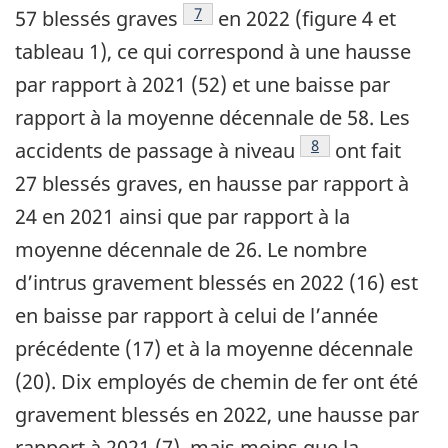
Note de bas de page
7
57 blessés graves
en 2022 (figure 4 et
tableau 1), ce qui correspond à une hausse
par rapport à 2021 (52) et une baisse par
rapport à la moyenne décennale de 58. Les
Note de bas de pag
8
accidents de passage à niveau
ont fait
27 blessés graves, en hausse par rapport à
24 en 2021 ainsi que par rapport à la
moyenne décennale de 26. Le nombre
d’intrus gravement blessés en 2022 (16) est
en baisse par rapport à celui de l’année
précédente (17) et à la moyenne décennale
(20). Dix employés de chemin de fer ont été
gravement blessés en 2022, une hausse par
rapport à 2021 (7), mais moins que la