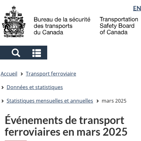
Sélection
EN
Skip
Skip
Passer
to
to
à
de
main
"About
la
la
content
government"
version
langue
HTML
simplifiée
Search
Search
and
and
Vous
menus
menus
Accueil
Transport ferroviaire
êtes
ici
Données et statistiques
Statistiques mensuelles et annuelles
mars 2025
Événements de transport
ferroviaires en mars 2025