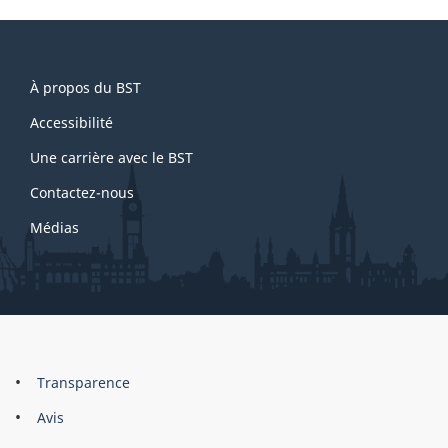
About
À propos du BST
this
site
Accessibilité
Une carrière avec le BST
Contactez-nous
Médias
About
Brand
Transparence
this
Avis
site