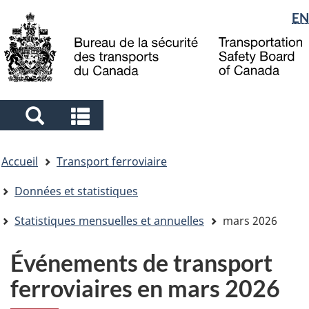
Sélection
EN
Skip
Skip
Passer
to
to
à
de
main
"About
la
la
content
government"
version
langue
HTML
simplifiée
Search
Search
and
and
Vous
menus
menus
Accueil
Transport ferroviaire
êtes
ici
Données et statistiques
Statistiques mensuelles et annuelles
mars 2026
Événements de transport
ferroviaires en mars 2026