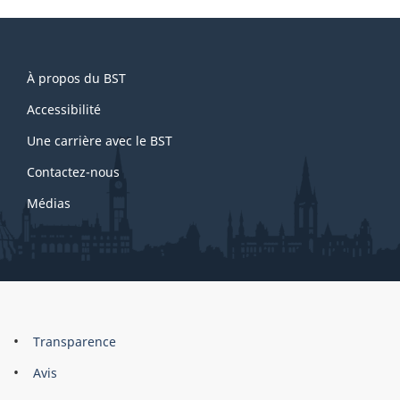
About
À propos du BST
this
site
Accessibilité
Une carrière avec le BST
Contactez-nous
Médias
About
Brand
Transparence
this
Avis
site