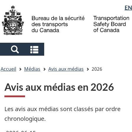
Sélection
EN
Skip
Skip
Passer
to
to
à
de
main
"About
la
la
content
government"
version
langue
HTML
simplifiée
Search
Search
and
and
Vous
menus
menus
Accueil
Médias
Avis aux médias
2026
êtes
ici
Avis aux médias en 2026
Les avis aux médias sont classés par ordre
chronologique.