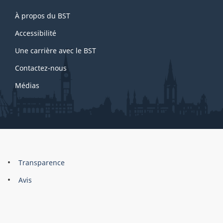
About
À propos du BST
this
site
Accessibilité
Une carrière avec le BST
Contactez-nous
Médias
About
Brand
Transparence
this
Avis
site