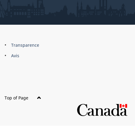
About
Brand
Transparence
this
Avis
site
Top of Page