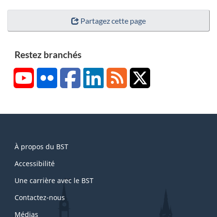
Partagez cette page
Restez branchés
YouTube
Flickr
Facebook
LinkedIn
RSS
X/Twitter
About
À propos du BST
this
site
Accessibilité
Une carrière avec le BST
Contactez-nous
Médias