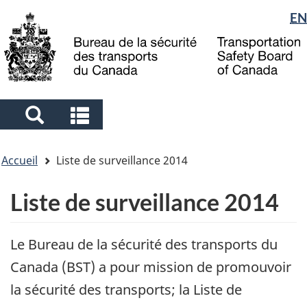
Sélection
EN
Skip
Skip
Passer
to
to
à
de
main
"About
la
la
content
government"
version
langue
HTML
simplifiée
Search
Search
and
and
Vous
menus
menus
Accueil
Liste de surveillance 2014
êtes
ici
Liste de surveillance 2014
Le Bureau de la sécurité des transports du
Canada (BST) a pour mission de promouvoir
la sécurité des transports; la Liste de