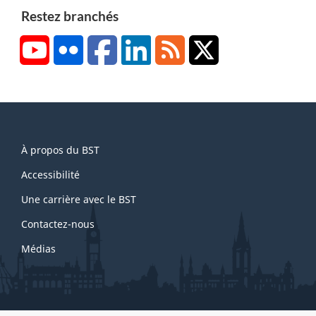
Restez branchés
YouTube
Flickr
Facebook
LinkedIn
RSS
X/Twitter
About
À propos du BST
this
site
Accessibilité
Une carrière avec le BST
Contactez-nous
Médias