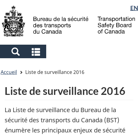
Sélection
EN
Skip
Skip
Passer
to
to
à
de
main
"About
la
la
content
government"
version
langue
HTML
simplifiée
Search
Search
and
and
Vous
menus
menus
Accueil
Liste de surveillance 2016
êtes
ici
Liste de surveillance 2016
La Liste de surveillance du Bureau de la
sécurité des transports du Canada (BST)
énumère les principaux enjeux de sécurité